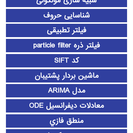
شبیه سازی مولکولی
شناسایی حروف
فیلتر تطبیقی
فیلتر ذره particle filter
کد SIFT
ماشین بردار پشتیبان
مدل ARIMA
معادلات دیفرانسیل ODE
منطق فازي