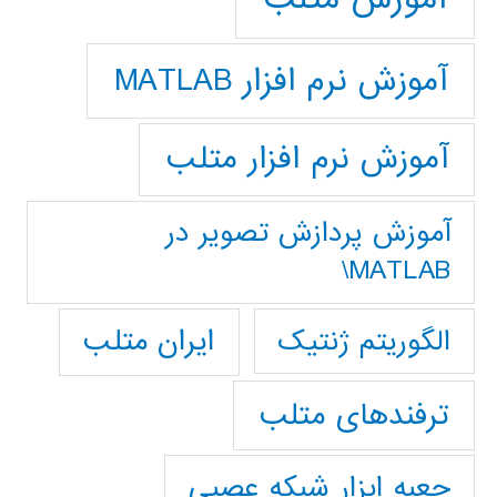
آموزش نرم افزار MATLAB
آموزش نرم افزار متلب
آموزش پردازش تصوير در
MATLAB\
ایران متلب
الگوریتم ژنتیک
ترفندهای متلب
جعبه ابزار شبکه عصبی