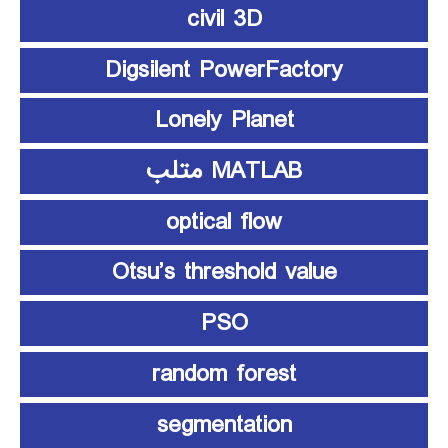
civil 3D
Digsilent PowerFactory
Lonely Planet
MATLAB متلب
optical flow
Otsu’s threshold value
PSO
random forest
segmentation