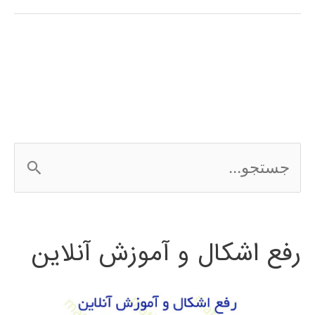
در
پایتون
ج
س
ت
رفع اشکال و آموزش آنلاین
ج
و