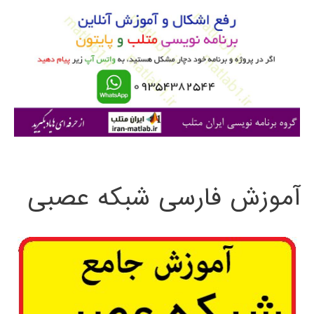
و
ب
ر
ا
ی
:
آموزش فارسی شبکه عصبی