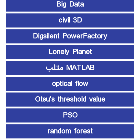
Big Data
civil 3D
Digsilent PowerFactory
Lonely Planet
MATLAB متلب
optical flow
Otsu’s threshold value
PSO
random forest