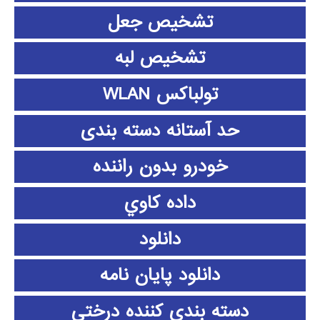
تشخیص جعل
تشخیص لبه
تولباکس WLAN
حد آستانه دسته بندی
خودرو بدون راننده
داده كاوي
دانلود
دانلود پايان نامه
دسته بندی کننده درختی