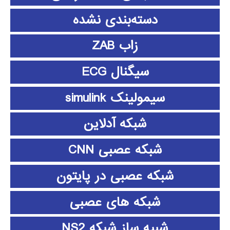
دسته‌بندی نشده
زاب ZAB
سیگنال ECG
سیمولینک simulink
شبکه آدلاین
شبکه عصبی CNN
شبکه عصبی در پایتون
شبکه های عصبی
شبیه ساز شبکه NS2