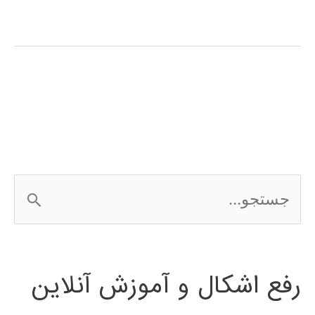
آموزش
فارسی
نرم
افزار
ShowFlow
ج
س
ت
رفع اشکال و آموزش آنلاین
ج