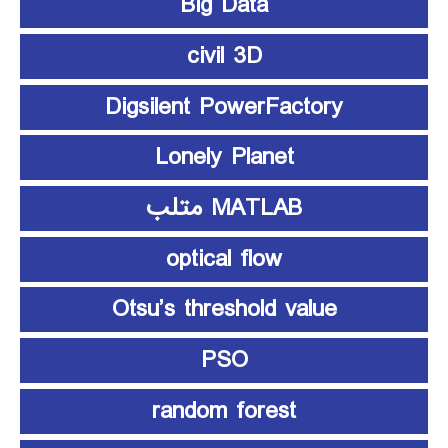
Big Data
civil 3D
Digsilent PowerFactory
Lonely Planet
MATLAB متلب
optical flow
Otsu’s threshold value
PSO
random forest