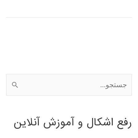
سیگنال
(signal
processing)
در
پایتون
ج
س
ت
رفع اشکال و آموزش آنلاین
ج
و