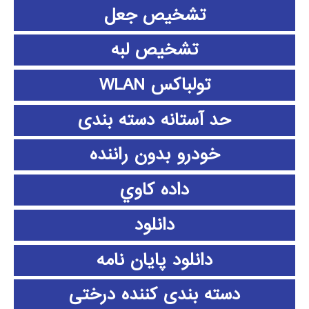
تشخیص جعل
تشخیص لبه
تولباکس WLAN
حد آستانه دسته بندی
خودرو بدون راننده
داده كاوي
دانلود
دانلود پايان نامه
دسته بندی کننده درختی