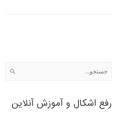
ویولت
(wavelet
transform)
در
پایتون
ج
س
ت
رفع اشکال و آموزش آنلاین
ج
و