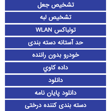
تشخیص جعل
تشخیص لبه
تولباکس WLAN
حد آستانه دسته بندی
خودرو بدون راننده
داده كاوي
دانلود
دانلود پايان نامه
دسته بندی کننده درختی