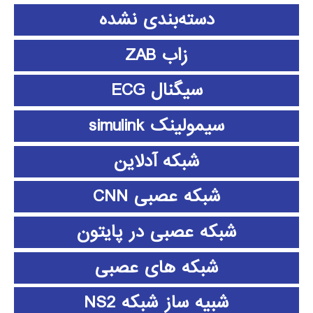
دسته‌بندی نشده
زاب ZAB
سیگنال ECG
سیمولینک simulink
شبکه آدلاین
شبکه عصبی CNN
شبکه عصبی در پایتون
شبکه های عصبی
شبیه ساز شبکه NS2