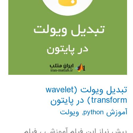
تبدیل ویولت (wavelet
transform) در پایتون
آموزش python
,
ویولت
پیش نیاز این فیلم آموزشی ، فیلم