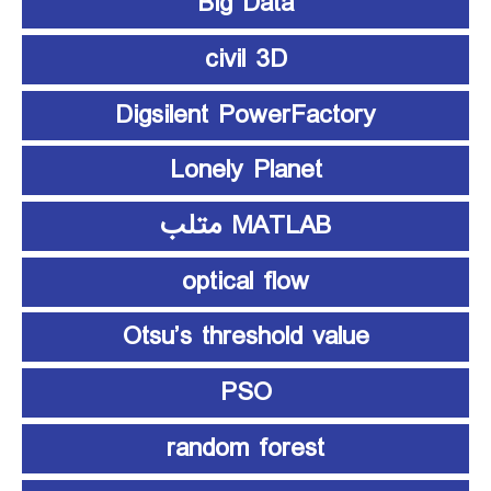
Big Data
civil 3D
Digsilent PowerFactory
Lonely Planet
MATLAB متلب
optical flow
Otsu’s threshold value
PSO
random forest