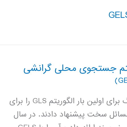
یتم جستجوی محلی گرانشی
مقدمه : در سال 1995 وادریس و تسانگ برای اولین بار الگوریتم GLS را برای
ئل سخت پیشنهاد دادند. در سال