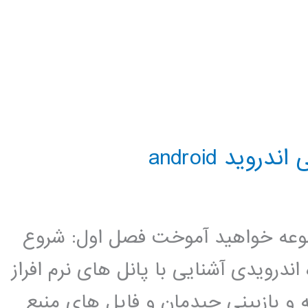
ید android
جموعه خواهید آموخت فصل اول: شروع
اد اولین پروژه اندرویدی آشنایی با پانل های نرم افراز
 و بازبینی چیدمان و فایل های منبع