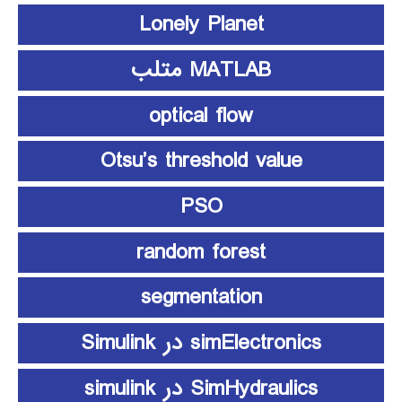
Lonely Planet
MATLAB متلب
optical flow
Otsu’s threshold value
PSO
random forest
segmentation
simElectronics در Simulink
SimHydraulics در simulink