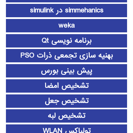
simmehanics در simulink
weka
برنامه نویسی Qt
بهنیه سازی تجمعی ذرات PSO
پیش بینی بورس
تشخیص امضا
تشخیص جعل
تشخیص لبه
تولباکس WLAN