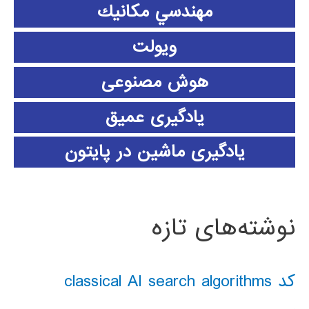
مهندسي مكانيك
ویولت
هوش مصنوعی
یادگیری عمیق
یادگیری ماشین در پایتون
نوشته‌های تازه
کد classical AI search algorithms