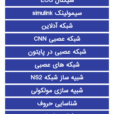
سیگنال ECG
سیمولینک simulink
شبکه آدلاین
شبکه عصبی CNN
شبکه عصبی در پایتون
شبکه های عصبی
شبیه ساز شبکه NS2
شبیه سازی مولکولی
شناسایی حروف