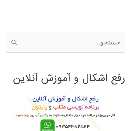
ج
س
ت
رفع اشکال و آموزش آنلاین
ج
و
ب
ر
ا