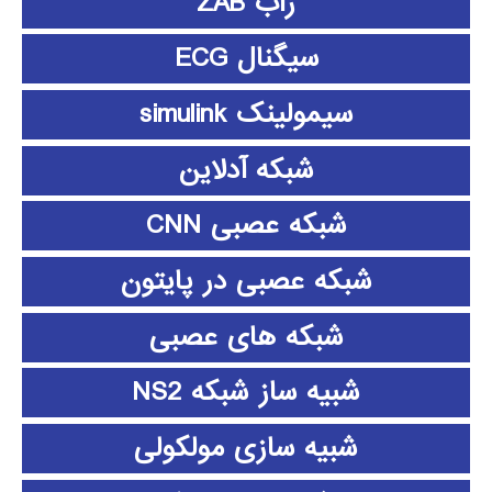
زاب ZAB
سیگنال ECG
سیمولینک simulink
شبکه آدلاین
شبکه عصبی CNN
شبکه عصبی در پایتون
شبکه های عصبی
شبیه ساز شبکه NS2
شبیه سازی مولکولی