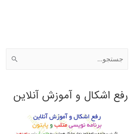
در
متلب
ج
س
ت
رفع اشکال و آموزش آنلاین
ج
و
ب