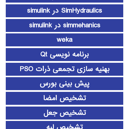
SimHydraulics در simulink
simmehanics در simulink
weka
برنامه نویسی Qt
بهنیه سازی تجمعی ذرات PSO
پیش بینی بورس
تشخیص امضا
تشخیص جعل
تشخیص لبه