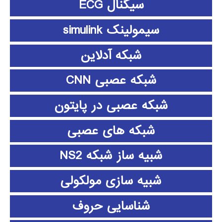
سیگنال ECG
سیمولینک simulink
شبکه آدلاین
شبکه عصبی CNN
شبکه عصبی در پایتون
شبکه های عصبی
شبیه ساز شبکه NS2
شبیه سازی مولکولی
شناسایی حروف