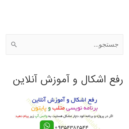
ج
س
ت
رفع اشکال و آموزش آنلاین
ج
و
ب
ر