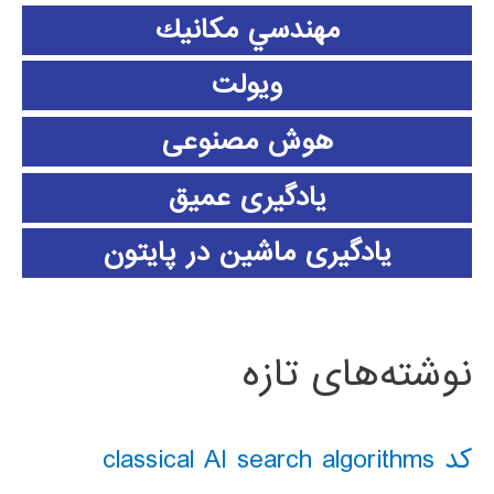
مهندسي مكانيك
ویولت
هوش مصنوعی
یادگیری عمیق
یادگیری ماشین در پایتون
نوشته‌های تازه
کد classical AI search algorithms