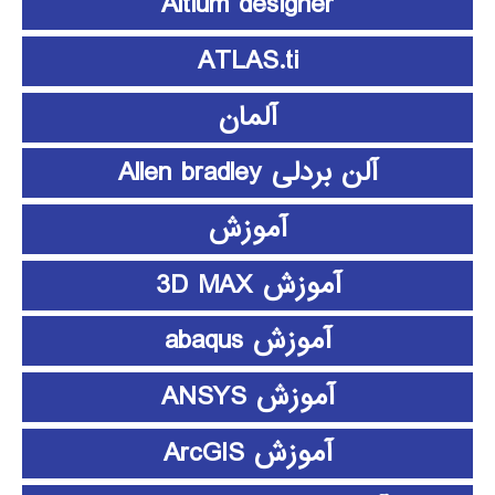
Altium designer
ATLAS.ti
آلمان
آلن بردلی Allen bradley
آموزش
آموزش 3D MAX
آموزش abaqus
آموزش ANSYS
آموزش ArcGIS