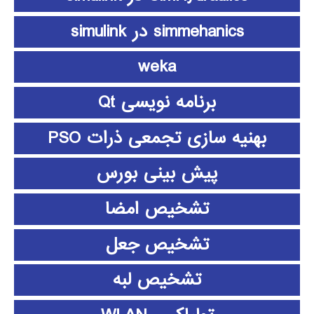
simmehanics در simulink
weka
برنامه نویسی Qt
بهنیه سازی تجمعی ذرات PSO
پیش بینی بورس
تشخیص امضا
تشخیص جعل
تشخیص لبه