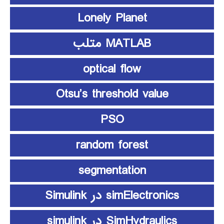
Lonely Planet
MATLAB متلب
optical flow
Otsu’s threshold value
PSO
random forest
segmentation
simElectronics در Simulink
SimHydraulics در simulink