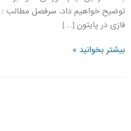
توضیح خواهیم داد. سرفصل مطالب : ت
فازی در پایتون […]
سیستم
بیشتر بخوانید »
های
فازی
(fuzzy
system)
در