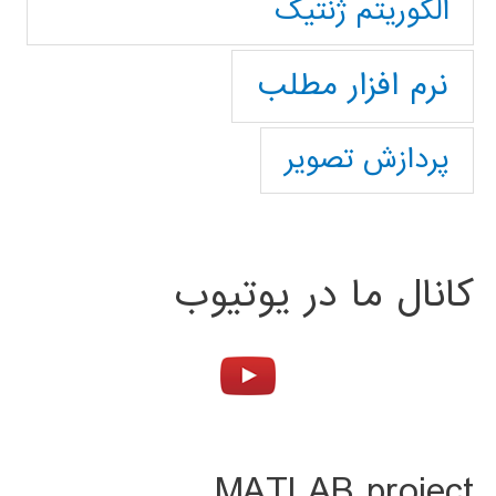
الگوریتم ژنتیک
نرم افزار مطلب
پردازش تصویر
کانال ما در یوتیوب
MATLAB project