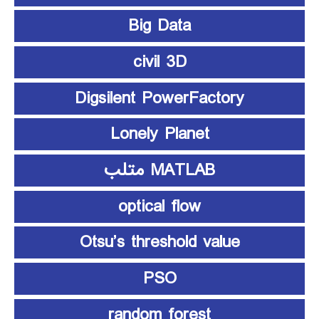
Big Data
civil 3D
Digsilent PowerFactory
Lonely Planet
MATLAB متلب
optical flow
Otsu’s threshold value
PSO
random forest