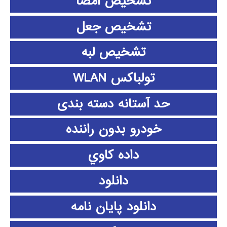
تشخیص امضا
تشخیص جعل
تشخیص لبه
تولباکس WLAN
حد آستانه دسته بندی
خودرو بدون راننده
داده كاوي
دانلود
دانلود پايان نامه