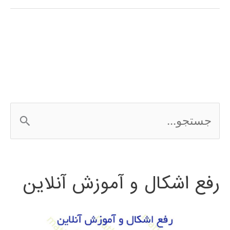
فارسی
3Ds
MAX
ج
س
ت
رفع اشکال و آموزش آنلاین
ج
و
ب