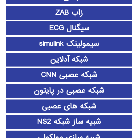
زاب ZAB
سیگنال ECG
سیمولینک simulink
شبکه آدلاین
شبکه عصبی CNN
شبکه عصبی در پایتون
شبکه های عصبی
شبیه ساز شبکه NS2
شبیه سازی مولکولی