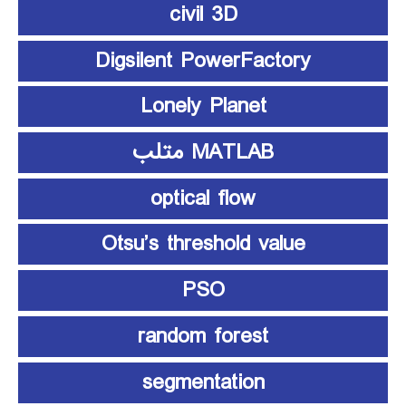
civil 3D
Digsilent PowerFactory
Lonely Planet
MATLAB متلب
optical flow
Otsu’s threshold value
PSO
random forest
segmentation