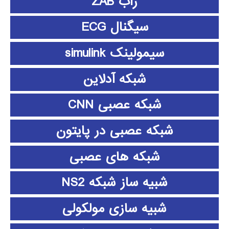
زاب ZAB
سیگنال ECG
سیمولینک simulink
شبکه آدلاین
شبکه عصبی CNN
شبکه عصبی در پایتون
شبکه های عصبی
شبیه ساز شبکه NS2
شبیه سازی مولکولی