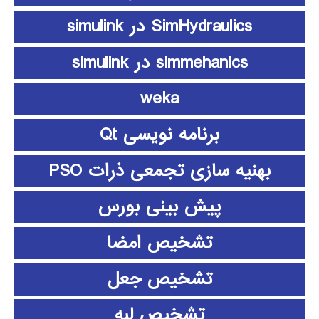
SimHydraulics در simulink
simmehanics در simulink
weka
برنامه نویسی Qt
بهنیه سازی تجمعی ذرات PSO
پیش بینی بورس
تشخیص امضا
تشخیص جعل
تشخیص لبه