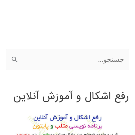
expert
choice
ج
س
ت
رفع اشکال و آموزش آنلاین
ج
و
ب