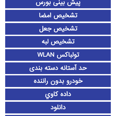
پیش بینی بورس
تشخیص امضا
تشخیص جعل
تشخیص لبه
تولباکس WLAN
حد آستانه دسته بندی
خودرو بدون راننده
داده كاوي
دانلود