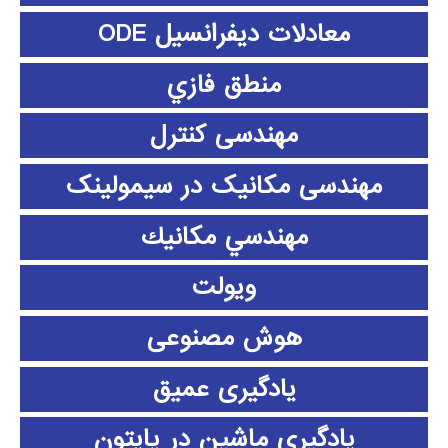
معادلات دیفرانسیل ODE
منطق فازي
مهندسی کنترل
مهندسی مکانیک در سیمولینک
مهندسي مكانيك
ویولت
هوش مصنوعی
یادگیری عمیق
یادگیری ماشین در پایتون