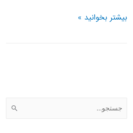
فیلم
بیشتر بخوانید »
آموزشی
پردازش
تصویر
در
متلب
MATLAB
ج
س
ت