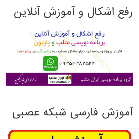
رفع اشکال و آموزش آنلاین
ج
و
ب
ر
ا
ی
:
آموزش فارسی شبکه عصبی