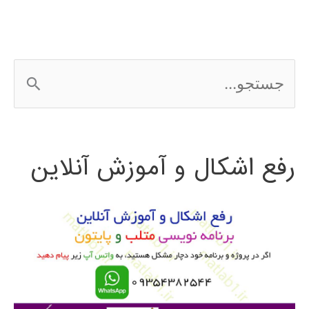
ج
س
ت
رفع اشکال و آموزش آنلاین
ج
و
ب
ر
ا