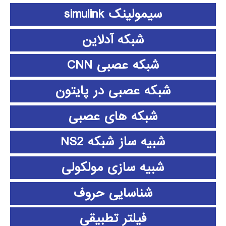
سیمولینک simulink
شبکه آدلاین
شبکه عصبی CNN
شبکه عصبی در پایتون
شبکه های عصبی
شبیه ساز شبکه NS2
شبیه سازی مولکولی
شناسایی حروف
فیلتر تطبیقی