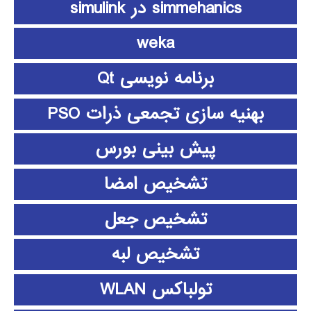
simmehanics در simulink
weka
برنامه نویسی Qt
بهنیه سازی تجمعی ذرات PSO
پیش بینی بورس
تشخیص امضا
تشخیص جعل
تشخیص لبه
تولباکس WLAN