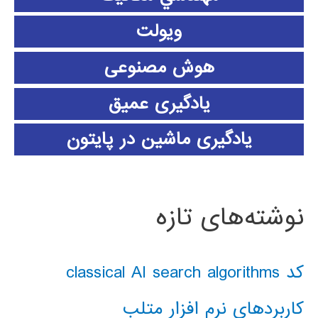
ویولت
هوش مصنوعی
یادگیری عمیق
یادگیری ماشین در پایتون
نوشته‌های تازه
کد classical AI search algorithms
کاربردهای نرم افزار متلب