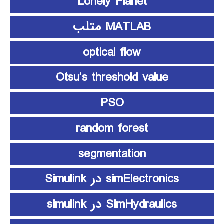
Lonely Planet
MATLAB متلب
optical flow
Otsu’s threshold value
PSO
random forest
segmentation
simElectronics در Simulink
SimHydraulics در simulink