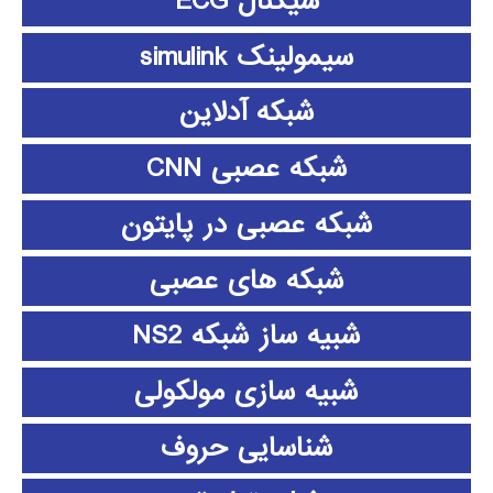
سیگنال ECG
سیمولینک simulink
شبکه آدلاین
شبکه عصبی CNN
شبکه عصبی در پایتون
شبکه های عصبی
شبیه ساز شبکه NS2
شبیه سازی مولکولی
شناسایی حروف