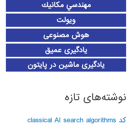
مهندسي مكانيك
ویولت
هوش مصنوعی
یادگیری عمیق
یادگیری ماشین در پایتون
نوشته‌های تازه
کد classical AI search algorithms