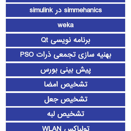
simmehanics در simulink
weka
برنامه نویسی Qt
بهنیه سازی تجمعی ذرات PSO
پیش بینی بورس
تشخیص امضا
تشخیص جعل
تشخیص لبه
تولباکس WLAN