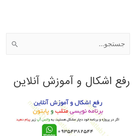
ج
س
ت
رفع اشکال و آموزش آنلاین
ج
و
ب
ر
ا