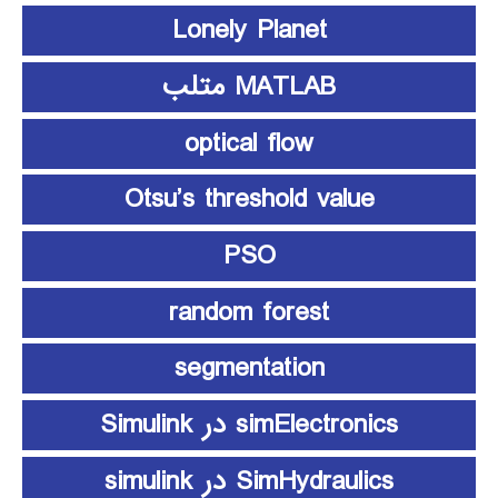
Lonely Planet
MATLAB متلب
optical flow
Otsu’s threshold value
PSO
random forest
segmentation
simElectronics در Simulink
SimHydraulics در simulink