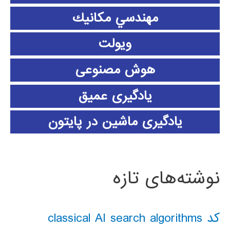
مهندسي مكانيك
ویولت
هوش مصنوعی
یادگیری عمیق
یادگیری ماشین در پایتون
نوشته‌های تازه
کد classical AI search algorithms