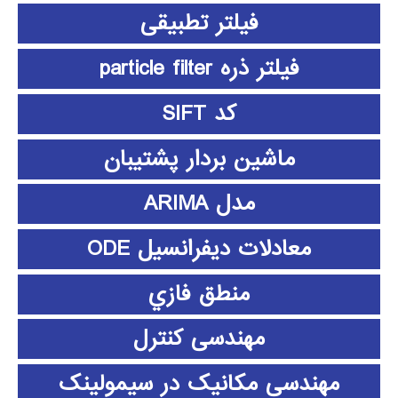
فیلتر تطبیقی
فیلتر ذره particle filter
کد SIFT
ماشین بردار پشتیبان
مدل ARIMA
معادلات دیفرانسیل ODE
منطق فازي
مهندسی کنترل
مهندسی مکانیک در سیمولینک