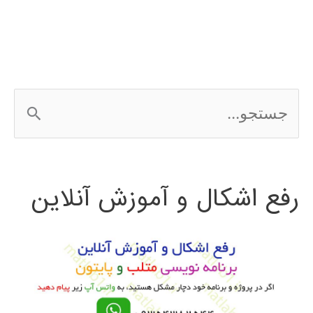
ج
س
ت
رفع اشکال و آموزش آنلاین
ج
و
ب
ر