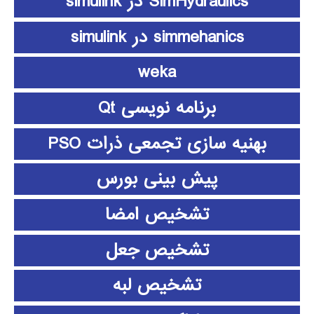
SimHydraulics در simulink
simmehanics در simulink
weka
برنامه نویسی Qt
بهنیه سازی تجمعی ذرات PSO
پیش بینی بورس
تشخیص امضا
تشخیص جعل
تشخیص لبه