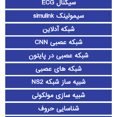
سیگنال ECG
سیمولینک simulink
شبکه آدلاین
شبکه عصبی CNN
شبکه عصبی در پایتون
شبکه های عصبی
شبیه ساز شبکه NS2
شبیه سازی مولکولی
شناسایی حروف