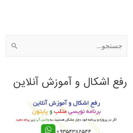
AUTOCAD
ج
س
ت
رفع اشکال و آموزش آنلاین
ج
و
ب
ر