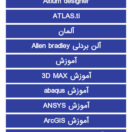
Altium designer
ATLAS.ti
آلمان
آلن بردلی Allen bradley
آموزش
آموزش 3D MAX
آموزش abaqus
آموزش ANSYS
آموزش ArcGIS