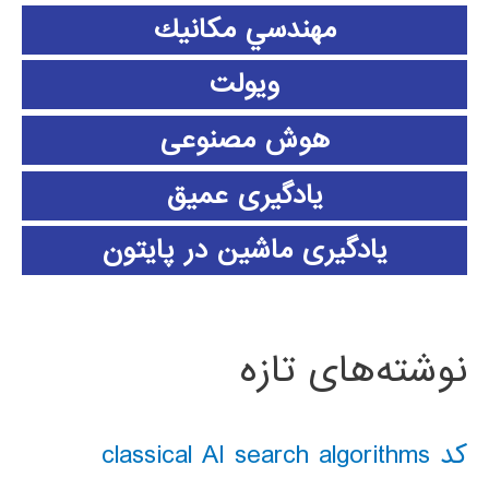
مهندسي مكانيك
ویولت
هوش مصنوعی
یادگیری عمیق
یادگیری ماشین در پایتون
نوشته‌های تازه
کد classical AI search algorithms