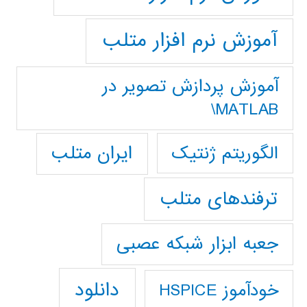
آموزش نرم افزار متلب
آموزش پردازش تصوير در
MATLAB\
ایران متلب
الگوریتم ژنتیک
ترفندهای متلب
جعبه ابزار شبکه عصبی
دانلود
خودآموز HSPICE