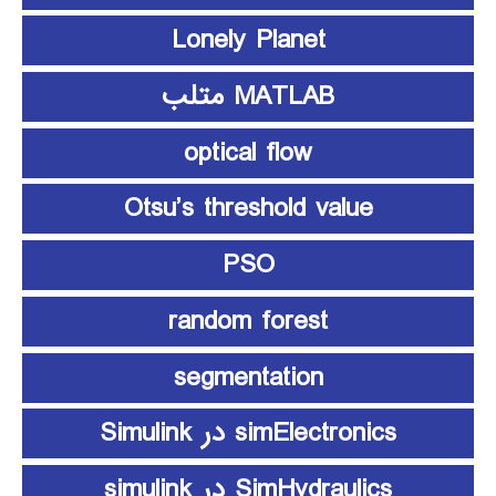
Lonely Planet
MATLAB متلب
optical flow
Otsu’s threshold value
PSO
random forest
segmentation
simElectronics در Simulink
SimHydraulics در simulink