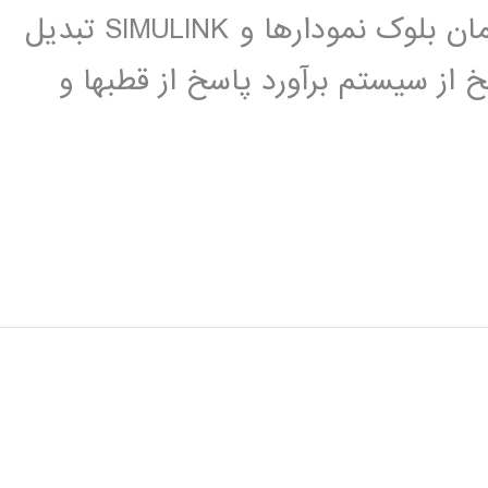
نمایندگی انتقال تابع مدل گسسته در زمان بلوک نمودارها و SIMULINK تبدیل
 از سیستم برآورد پاسخ از قطبها و