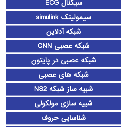
سیگنال ECG
سیمولینک simulink
شبکه آدلاین
شبکه عصبی CNN
شبکه عصبی در پایتون
شبکه های عصبی
شبیه ساز شبکه NS2
شبیه سازی مولکولی
شناسایی حروف