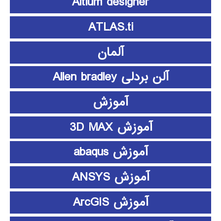
Altium designer
ATLAS.ti
آلمان
آلن بردلی Allen bradley
آموزش
آموزش 3D MAX
آموزش abaqus
آموزش ANSYS
آموزش ArcGIS