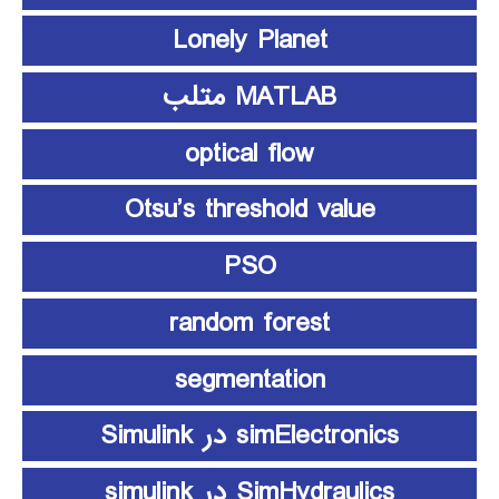
Lonely Planet
MATLAB متلب
optical flow
Otsu’s threshold value
PSO
random forest
segmentation
simElectronics در Simulink
SimHydraulics در simulink