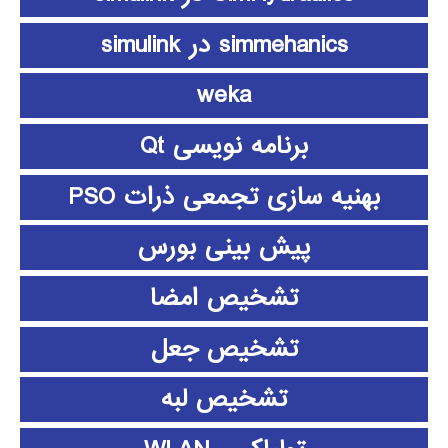
simmehanics در simulink
weka
برنامه نویسی Qt
بهنیه سازی تجمعی ذرات PSO
پیش بینی بورس
تشخیص امضا
تشخیص جعل
تشخیص لبه