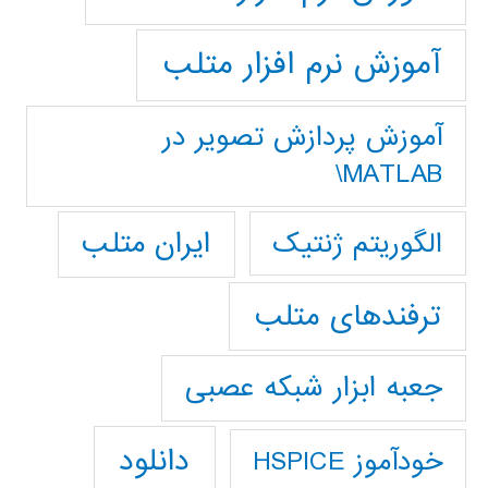
آموزش نرم افزار متلب
آموزش پردازش تصوير در
MATLAB\
ایران متلب
الگوریتم ژنتیک
ترفندهای متلب
جعبه ابزار شبکه عصبی
دانلود
خودآموز HSPICE