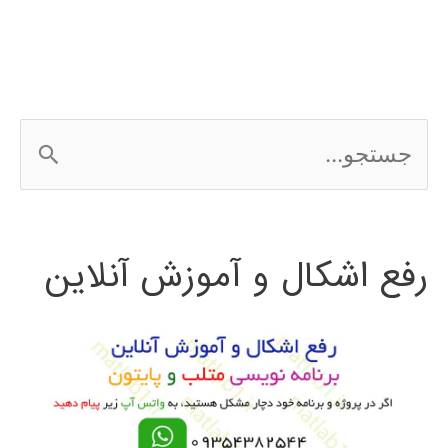
ج
س
ت
رفع اشکال و آموزش آنلاین
ج
و
ب
ر