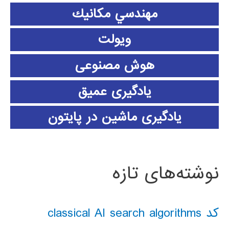
مهندسي مكانيك
ویولت
هوش مصنوعی
یادگیری عمیق
یادگیری ماشین در پایتون
نوشته‌های تازه
کد classical AI search algorithms