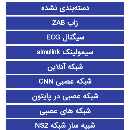
دسته‌بندی نشده
زاب ZAB
سیگنال ECG
سیمولینک simulink
شبکه آدلاین
شبکه عصبی CNN
شبکه عصبی در پایتون
شبکه های عصبی
شبیه ساز شبکه NS2