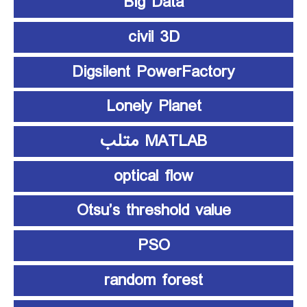
Big Data
civil 3D
Digsilent PowerFactory
Lonely Planet
MATLAB متلب
optical flow
Otsu’s threshold value
PSO
random forest