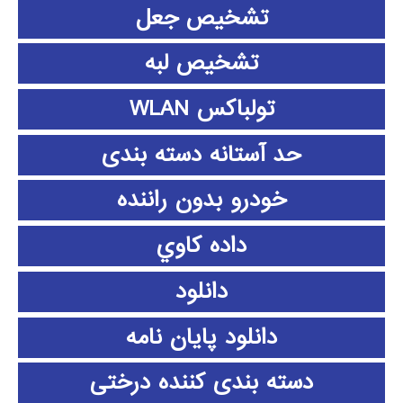
تشخیص جعل
تشخیص لبه
تولباکس WLAN
حد آستانه دسته بندی
خودرو بدون راننده
داده كاوي
دانلود
دانلود پايان نامه
دسته بندی کننده درختی