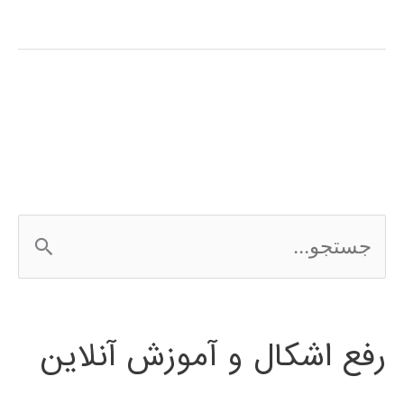
های
فازی
(fuzzy
system)
در
پایتون
ج
س
ت
رفع اشکال و آموزش آنلاین
ج
و