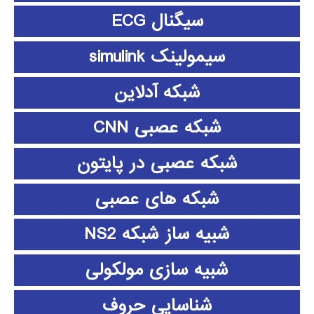
سیگنال ECG
سیمولینک simulink
شبکه آدلاین
شبکه عصبی CNN
شبکه عصبی در پایتون
شبکه های عصبی
شبیه ساز شبکه NS2
شبیه سازی مولکولی
شناسایی حروف