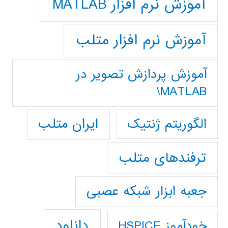
آموزش نرم افزار MATLAB
آموزش نرم افزار متلب
آموزش پردازش تصوير در
MATLAB\
ایران متلب
الگوریتم ژنتیک
ترفندهای متلب
جعبه ابزار شبکه عصبی
دانلود
خودآموز HSPICE