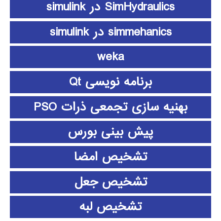
SimHydraulics در simulink
simmehanics در simulink
weka
برنامه نویسی Qt
بهنیه سازی تجمعی ذرات PSO
پیش بینی بورس
تشخیص امضا
تشخیص جعل
تشخیص لبه