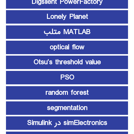
Digsilent PowerFactory
Lonely Planet
MATLAB متلب
optical flow
Otsu’s threshold value
PSO
random forest
segmentation
simElectronics در Simulink