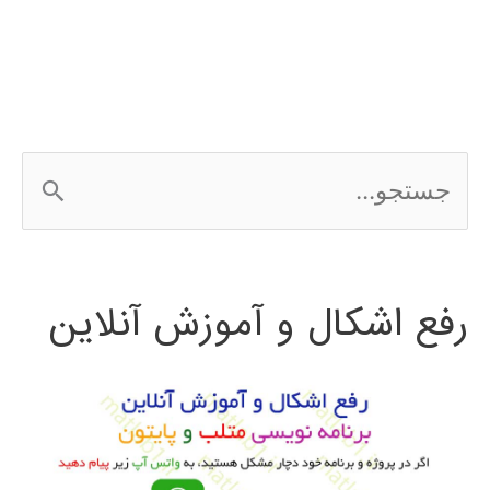
ج
س
ت
رفع اشکال و آموزش آنلاین
ج
و
ب
ر