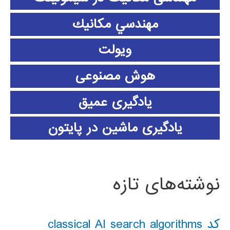
مهندسي مكانيك
ویولت
هوش مصنوعی
یادگیری عمیق
یادگیری ماشین در پایتون
نوشته‌های تازه
کد classical AI search algorithms