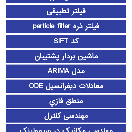
فیلتر تطبیقی
فیلتر ذره particle filter
کد SIFT
ماشین بردار پشتیبان
مدل ARIMA
معادلات دیفرانسیل ODE
منطق فازي
مهندسی کنترل
مهندسی مکانیک در سیمولینک