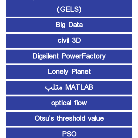
(GELS)
Big Data
civil 3D
Digsilent PowerFactory
Lonely Planet
MATLAB متلب
optical flow
Otsu’s threshold value
PSO