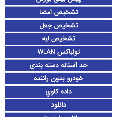
تشخیص امضا
تشخیص جعل
تشخیص لبه
تولباکس WLAN
حد آستانه دسته بندی
خودرو بدون راننده
داده كاوي
دانلود