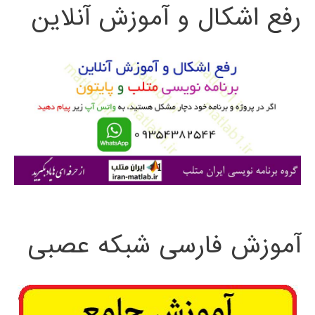
رفع اشکال و آموزش آنلاین
ج
و
ب
ر
ا
ی
:
آموزش فارسی شبکه عصبی