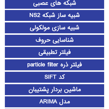
شبکه های عصبی
شبیه ساز شبکه NS2
شبیه سازی مولکولی
شناسایی حروف
فیلتر تطبیقی
فیلتر ذره particle filter
کد SIFT
ماشین بردار پشتیبان
مدل ARIMA