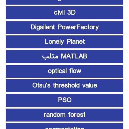
civil 3D
Digsilent PowerFactory
Lonely Planet
MATLAB متلب
optical flow
Otsu’s threshold value
PSO
random forest