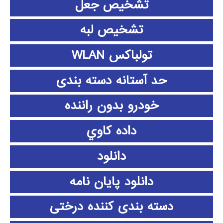
تشخیص جعل
تشخیص لبه
تولباکس WLAN
حد آستانه دسته بندی
خودرو بدون راننده
داده كاوي
دانلود
دانلود پايان نامه
دسته بندی کننده درختی