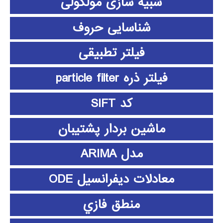
شبیه سازی مولکولی
شناسایی حروف
فیلتر تطبیقی
فیلتر ذره particle filter
کد SIFT
ماشین بردار پشتیبان
مدل ARIMA
معادلات دیفرانسیل ODE
منطق فازي