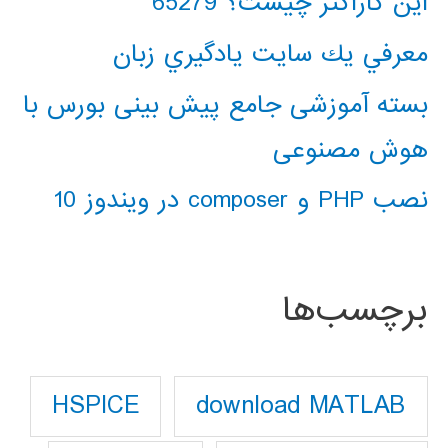
این کاراکتر چیست؟ 65279
معرفي يك سايت يادگيري زبان
بسته آموزشی جامع پیش بینی بورس با
هوش مصنوعی
نصب PHP و composer در ویندوز 10
برچسب‌ها
download MATLAB
HSPICE