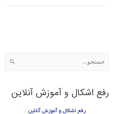
stateflow
در
MATLAB
ج
س
ت
رفع اشکال و آموزش آنلاین
ج
و