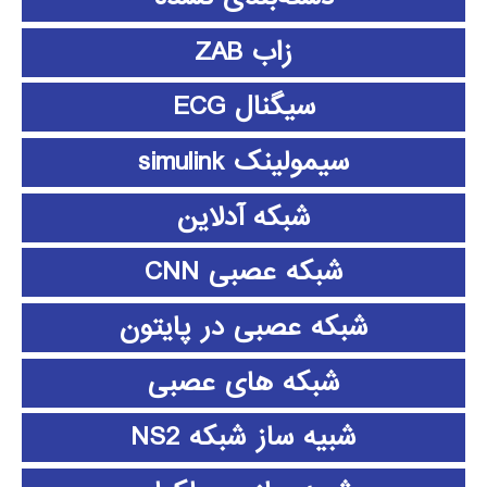
زاب ZAB
سیگنال ECG
سیمولینک simulink
شبکه آدلاین
شبکه عصبی CNN
شبکه عصبی در پایتون
شبکه های عصبی
شبیه ساز شبکه NS2