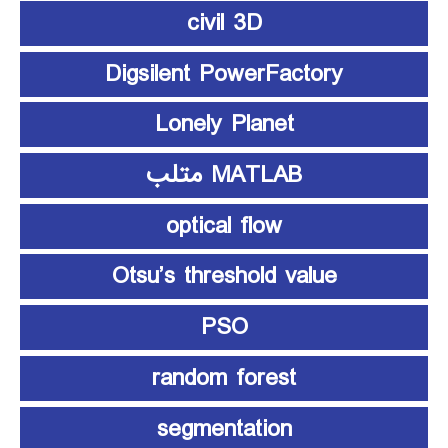
civil 3D
Digsilent PowerFactory
Lonely Planet
MATLAB متلب
optical flow
Otsu’s threshold value
PSO
random forest
segmentation