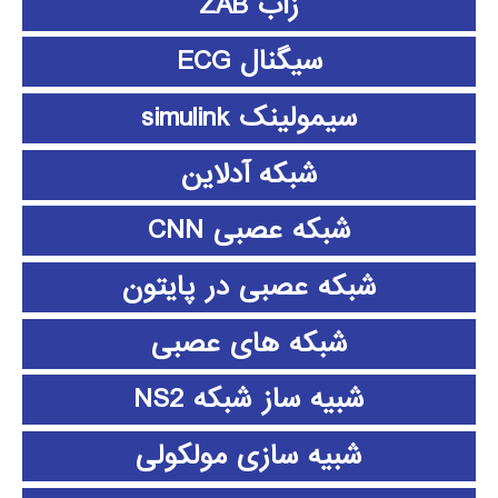
زاب ZAB
سیگنال ECG
سیمولینک simulink
شبکه آدلاین
شبکه عصبی CNN
شبکه عصبی در پایتون
شبکه های عصبی
شبیه ساز شبکه NS2
شبیه سازی مولکولی