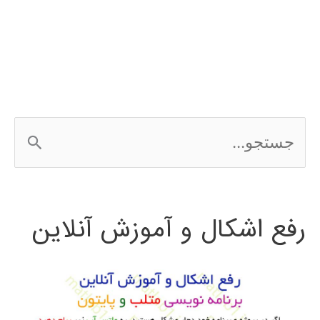
در
پایتون
ج
س
ت
رفع اشکال و آموزش آنلاین
ج
و
ب