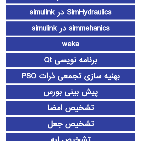
SimHydraulics در simulink
simmehanics در simulink
weka
برنامه نویسی Qt
بهنیه سازی تجمعی ذرات PSO
پیش بینی بورس
تشخیص امضا
تشخیص جعل
تشخیص لبه