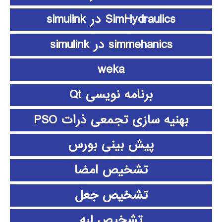
SimHydraulics در simulink
simmehanics در simulink
weka
برنامه نویسی Qt
بهنیه سازی تجمعی ذرات PSO
پیش بینی بورس
تشخیص امضا
تشخیص جعل
تشخیص لبه