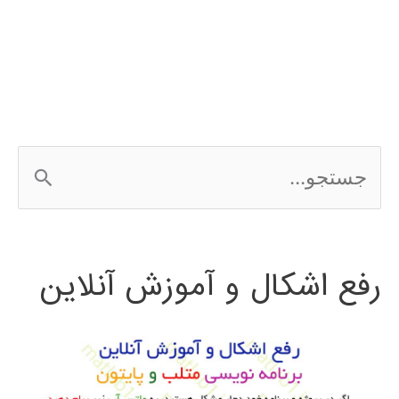
Tree)
در
پایتون
ج
س
ت
رفع اشکال و آموزش آنلاین
ج
و
ب