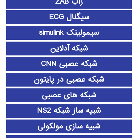
زاب ZAB
سیگنال ECG
سیمولینک simulink
شبکه آدلاین
شبکه عصبی CNN
شبکه عصبی در پایتون
شبکه های عصبی
شبیه ساز شبکه NS2
شبیه سازی مولکولی