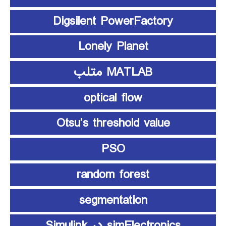
Digsilent PowerFactory
Lonely Planet
MATLAB متلب
optical flow
Otsu’s threshold value
PSO
random forest
segmentation
simElectronics در Simulink