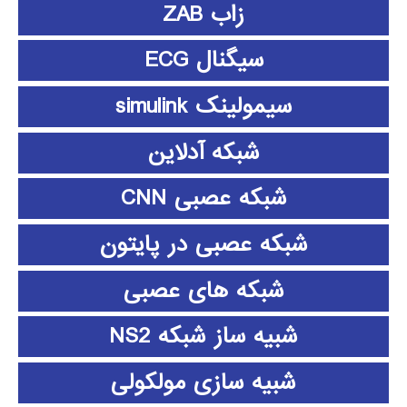
زاب ZAB
سیگنال ECG
سیمولینک simulink
شبکه آدلاین
شبکه عصبی CNN
شبکه عصبی در پایتون
شبکه های عصبی
شبیه ساز شبکه NS2
شبیه سازی مولکولی