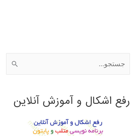
rapidminer
ج
س
ت
رفع اشکال و آموزش آنلاین
ج
و
ب