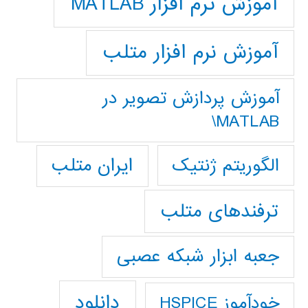
آموزش نرم افزار MATLAB
آموزش نرم افزار متلب
آموزش پردازش تصوير در
MATLAB\
ایران متلب
الگوریتم ژنتیک
ترفندهای متلب
جعبه ابزار شبکه عصبی
دانلود
خودآموز HSPICE