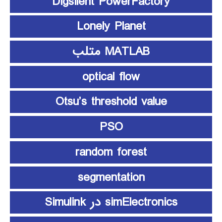
Digsilent PowerFactory
Lonely Planet
MATLAB متلب
optical flow
Otsu’s threshold value
PSO
random forest
segmentation
simElectronics در Simulink