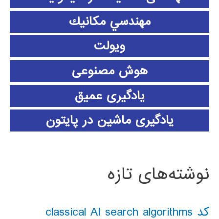
مهندسي مكانيك
ویولت
هوش مصنوعی
یادگیری عمیق
یادگیری ماشین در پایتون
نوشته‌های تازه
کد classical AI search algorithms