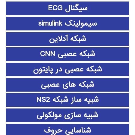
سیگنال ECG
سیمولینک simulink
شبکه آدلاین
شبکه عصبی CNN
شبکه عصبی در پایتون
شبکه های عصبی
شبیه ساز شبکه NS2
شبیه سازی مولکولی
شناسایی حروف