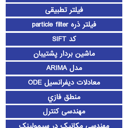
فیلتر تطبیقی
فیلتر ذره particle filter
کد SIFT
ماشین بردار پشتیبان
مدل ARIMA
معادلات دیفرانسیل ODE
منطق فازي
مهندسی کنترل
مهندسی مکانیک در سیمولینک