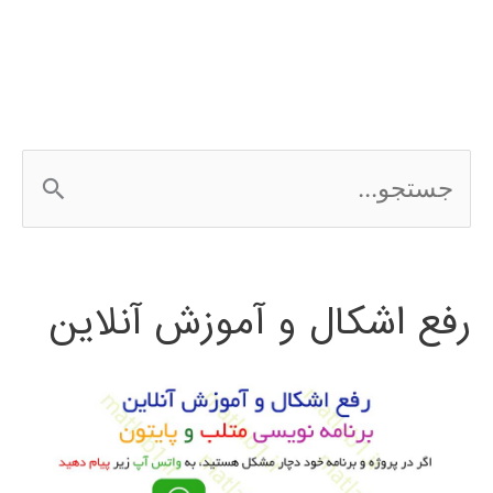
سازی
معادله
برگشتی)
ج
س
ت
رفع اشکال و آموزش آنلاین
ج
و
ب
ر