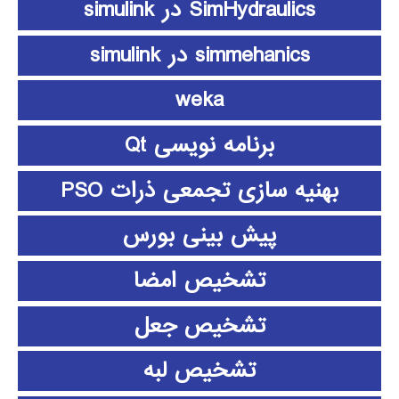
SimHydraulics در simulink
simmehanics در simulink
weka
برنامه نویسی Qt
بهنیه سازی تجمعی ذرات PSO
پیش بینی بورس
تشخیص امضا
تشخیص جعل
تشخیص لبه