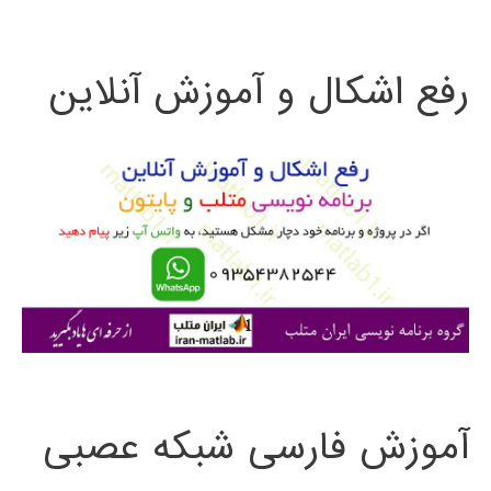
ت
رفع اشکال و آموزش آنلاین
ج
و
ب
ر
ا
ی
:
آموزش فارسی شبکه عصبی