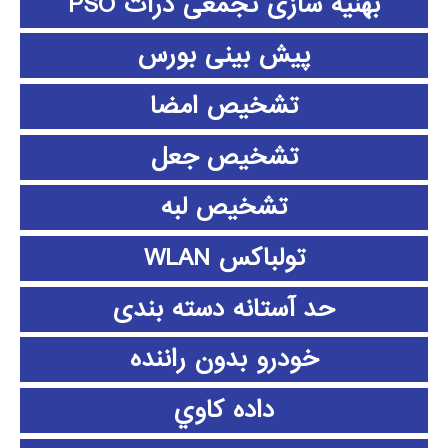
بهنیه سازی تجمعی ذرات PSO
پیش بینی بورس
تشخیص امضا
تشخیص جعل
تشخیص لبه
تولباکس WLAN
حد آستانه دسته بندی
خودرو بدون راننده
داده كاوي