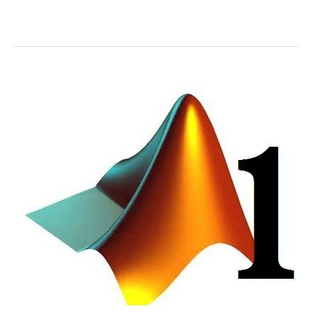
ساده
سیمولینک
مدارات
قدرت
در
نرم
افزار
MATLAB