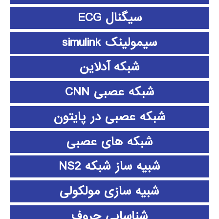
سیگنال ECG
سیمولینک simulink
شبکه آدلاین
شبکه عصبی CNN
شبکه عصبی در پایتون
شبکه های عصبی
شبیه ساز شبکه NS2
شبیه سازی مولکولی
شناسایی حروف