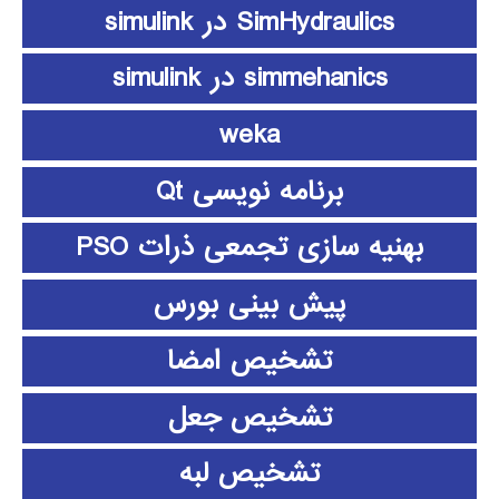
SimHydraulics در simulink
simmehanics در simulink
weka
برنامه نویسی Qt
بهنیه سازی تجمعی ذرات PSO
پیش بینی بورس
تشخیص امضا
تشخیص جعل
تشخیص لبه