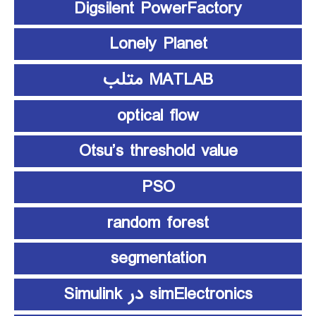
Digsilent PowerFactory
Lonely Planet
MATLAB متلب
optical flow
Otsu’s threshold value
PSO
random forest
segmentation
simElectronics در Simulink