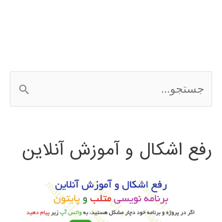
سیمولینک
در
MATLAB
ج
س
ت
رفع اشکال و آموزش آنلاین
ج
و
ب
ر