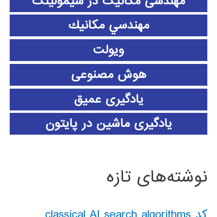
مهندسی مکانیک در سیمولینک
مهندسي مكانيك
ویولت
هوش مصنوعی
یادگیری عمیق
یادگیری ماشین در پایتون
نوشته‌های تازه
کد classical AI search algorithms