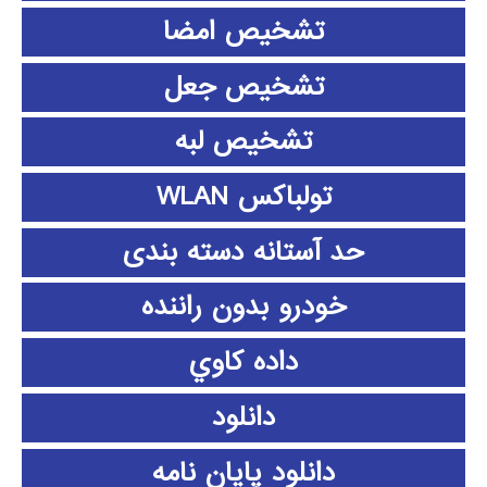
تشخیص امضا
تشخیص جعل
تشخیص لبه
تولباکس WLAN
حد آستانه دسته بندی
خودرو بدون راننده
داده كاوي
دانلود
دانلود پايان نامه