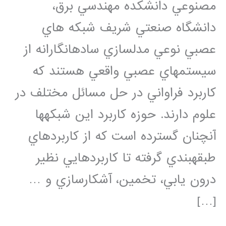
مصنوعي دانشكده مهندسي برق،
دانشگاه صنعتي شريف شبكه هاي
عصبي نوعي مدلسازي سادهانگارانه از
سيستمهاي عصبي واقعي هستند كه
كاربرد فراواني در حل مسائل مختلف در
علوم دارند. حوزه كاربرد اين شبكهها
آنچنان گسترده است كه از كاربردهاي
طبقهبندي گرفته تا كاربردهايي نظير
درون يابي، تخمين، آشكارسازي و …
[…]