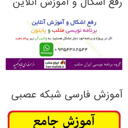
رفع اشکال و آموزش آنلاین
ج
و
ب
ر
ا
ی
:
آموزش فارسی شبکه عصبی