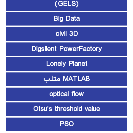
(GELS)
Big Data
civil 3D
Digsilent PowerFactory
Lonely Planet
MATLAB متلب
optical flow
Otsu’s threshold value
PSO