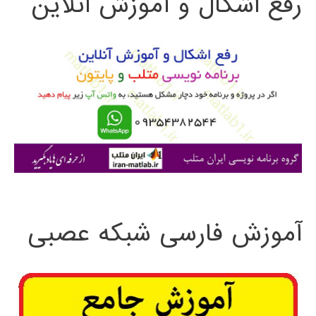
رفع اشکال و آموزش آنلاین
ج
و
ب
ر
ا
ی
:
آموزش فارسی شبکه عصبی