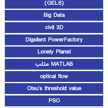
(GELS)
Big Data
civil 3D
Digsilent PowerFactory
Lonely Planet
MATLAB متلب
optical flow
Otsu’s threshold value
PSO