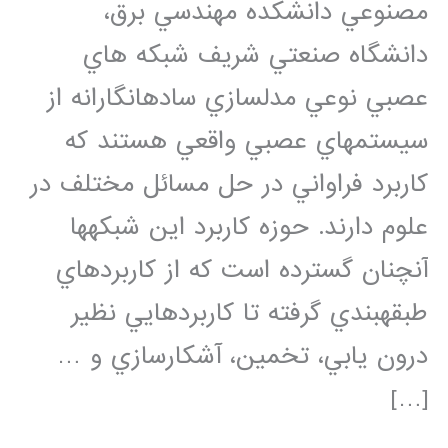
مصنوعي دانشكده مهندسي برق،
دانشگاه صنعتي شريف شبكه هاي
عصبي نوعي مدلسازي سادهانگارانه از
سيستمهاي عصبي واقعي هستند كه
كاربرد فراواني در حل مسائل مختلف در
علوم دارند. حوزه كاربرد اين شبكهها
آنچنان گسترده است كه از كاربردهاي
طبقهبندي گرفته تا كاربردهايي نظير
درون يابي، تخمين، آشكارسازي و …
[…]