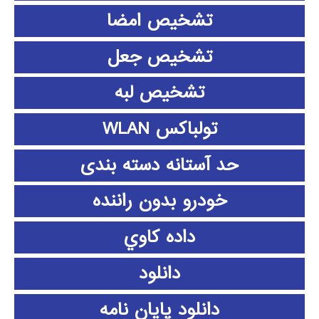
تشخیص امضا
تشخیص جعل
تشخیص لبه
تولباکس WLAN
حد آستانه دسته بندی
خودرو بدون راننده
داده كاوي
دانلود
دانلود پايان نامه