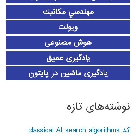
مهندسي مكانيك
ویولت
هوش مصنوعی
یادگیری عمیق
یادگیری ماشین در پایتون
نوشته‌های تازه
کد classical AI search algorithms