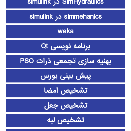
SimHydraulics در simulink
simmehanics در simulink
weka
برنامه نویسی Qt
بهنیه سازی تجمعی ذرات PSO
پیش بینی بورس
تشخیص امضا
تشخیص جعل
تشخیص لبه