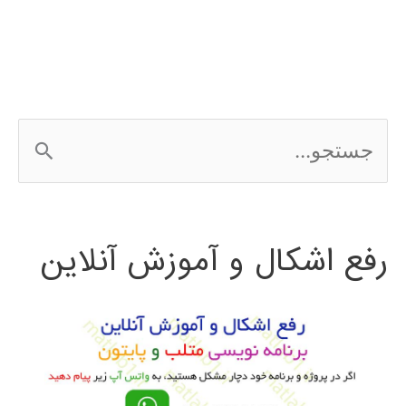
Hadoop
ج
س
ت
رفع اشکال و آموزش آنلاین
ج
و
ب
ر