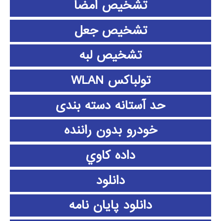
تشخیص امضا
تشخیص جعل
تشخیص لبه
تولباکس WLAN
حد آستانه دسته بندی
خودرو بدون راننده
داده كاوي
دانلود
دانلود پايان نامه