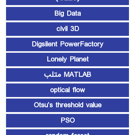
Big Data
civil 3D
Digsilent PowerFactory
Lonely Planet
MATLAB متلب
optical flow
Otsu’s threshold value
PSO