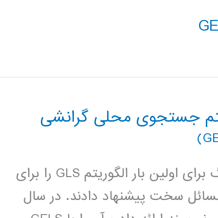
یتم جستجوی محلی گرانشی
مقدمه : در سال 1995 وادریس و تسانگ برای اولین بار الگوریتم GLS را برای
ئل سخت پیشنهاد دادند. در سال