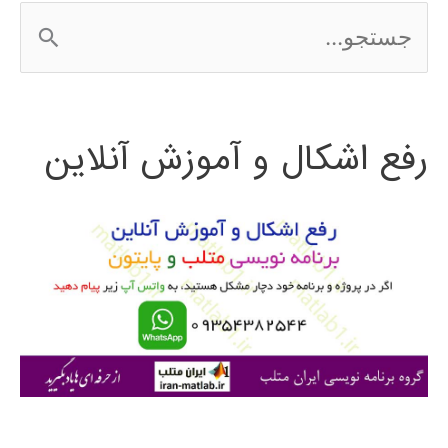
ج
الگوریتم
س
ژنتیک
ت
رفع اشکال و آموزش آنلاین
ج
و
ب
ر
ا
ی
: