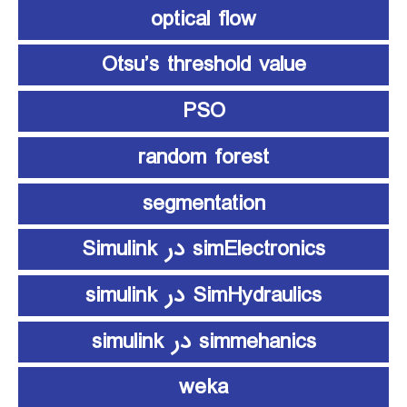
optical flow
Otsu’s threshold value
PSO
random forest
segmentation
simElectronics در Simulink
SimHydraulics در simulink
simmehanics در simulink
weka