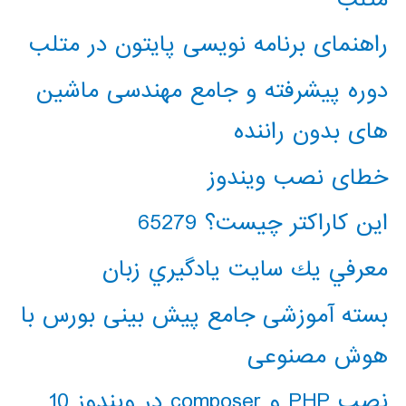
راهنمای برنامه نویسی پایتون در متلب
دوره پیشرفته و جامع مهندسی ماشین
های بدون راننده
خطای نصب ویندوز
این کاراکتر چیست؟ 65279
معرفي يك سايت يادگيري زبان
بسته آموزشی جامع پیش بینی بورس با
هوش مصنوعی
نصب PHP و composer در ویندوز 10