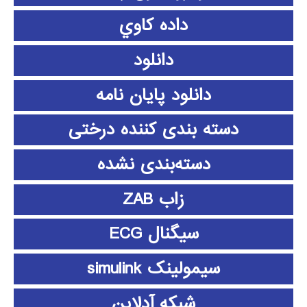
داده كاوي
دانلود
دانلود پايان نامه
دسته بندی کننده درختی
دسته‌بندی نشده
زاب ZAB
سیگنال ECG
سیمولینک simulink
شبکه آدلاین