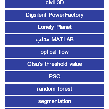
civil 3D
Digsilent PowerFactory
Lonely Planet
MATLAB متلب
optical flow
Otsu’s threshold value
PSO
random forest
segmentation