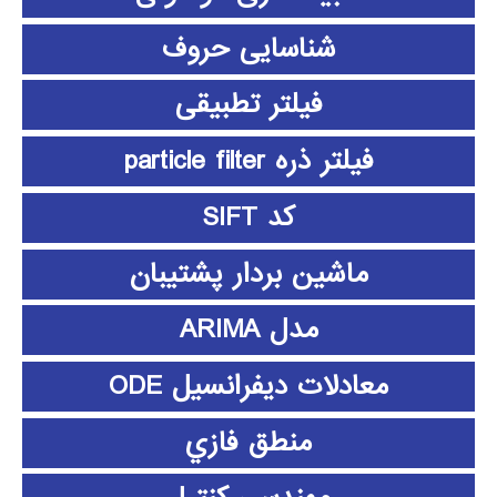
شناسایی حروف
فیلتر تطبیقی
فیلتر ذره particle filter
کد SIFT
ماشین بردار پشتیبان
مدل ARIMA
معادلات دیفرانسیل ODE
منطق فازي