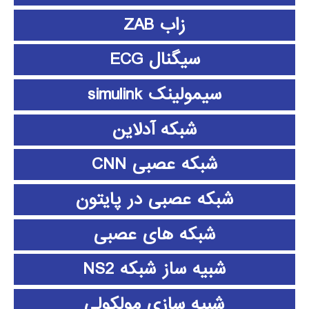
زاب ZAB
سیگنال ECG
سیمولینک simulink
شبکه آدلاین
شبکه عصبی CNN
شبکه عصبی در پایتون
شبکه های عصبی
شبیه ساز شبکه NS2
شبیه سازی مولکولی