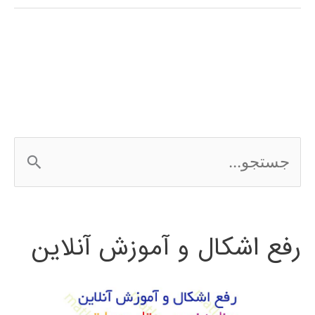
(Decision
Tree)
در
پایتون
ج
س
ت
رفع اشکال و آموزش آنلاین
ج
و
ب