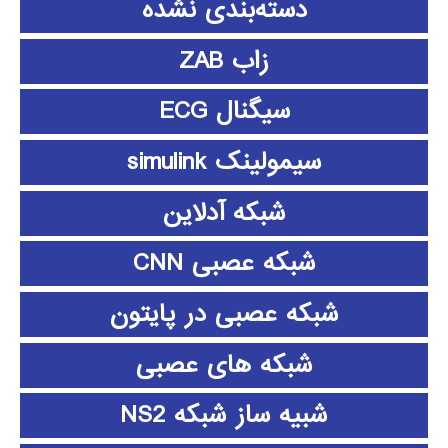
دسته‌بندی نشده
زاب ZAB
سیگنال ECG
سیمولینک simulink
شبکه آدلاین
شبکه عصبی CNN
شبکه عصبی در پایتون
شبکه های عصبی
شبیه ساز شبکه NS2