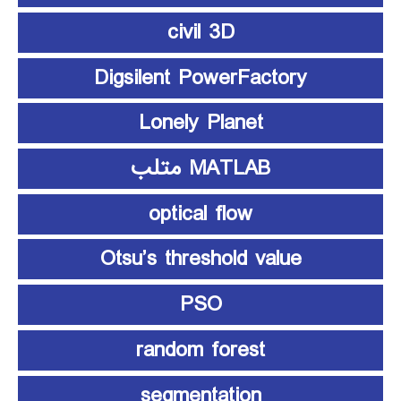
civil 3D
Digsilent PowerFactory
Lonely Planet
MATLAB متلب
optical flow
Otsu’s threshold value
PSO
random forest
segmentation