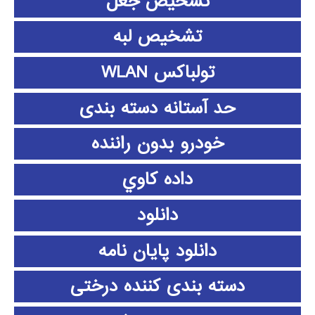
تشخیص جعل
تشخیص لبه
تولباکس WLAN
حد آستانه دسته بندی
خودرو بدون راننده
داده كاوي
دانلود
دانلود پايان نامه
دسته بندی کننده درختی