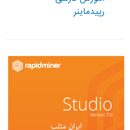
رپیدماینر