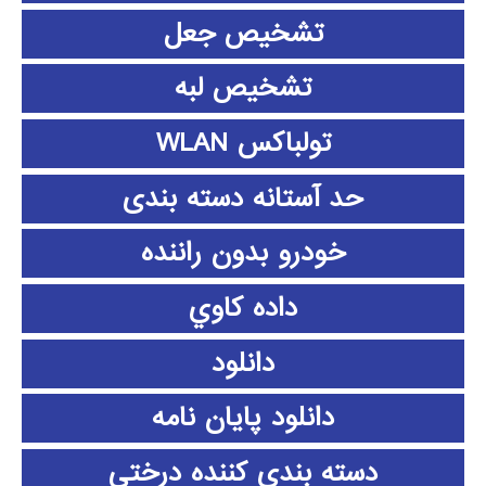
تشخیص جعل
تشخیص لبه
تولباکس WLAN
حد آستانه دسته بندی
خودرو بدون راننده
داده كاوي
دانلود
دانلود پايان نامه
دسته بندی کننده درختی