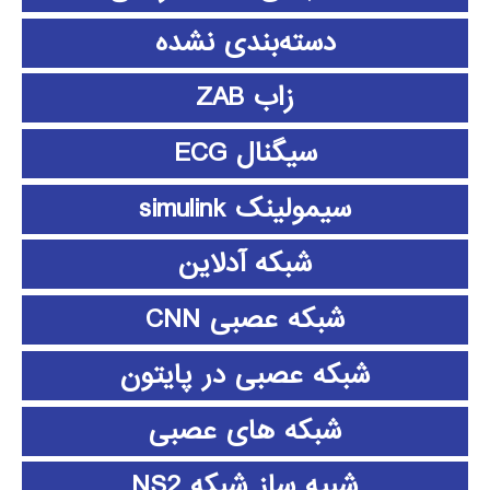
دسته‌بندی نشده
زاب ZAB
سیگنال ECG
سیمولینک simulink
شبکه آدلاین
شبکه عصبی CNN
شبکه عصبی در پایتون
شبکه های عصبی
شبیه ساز شبکه NS2