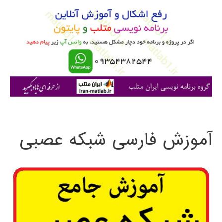
و
ب
ر
ا
ی
:
آموزش فارسی شبکه عصبی