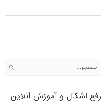
آموزش
فارسی
نرم
افزار
SolidWorks
ج
س
ت
رفع اشکال و آموزش آنلاین
ج