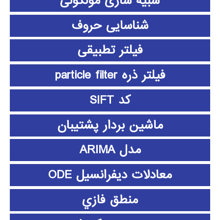
شبیه سازی مولکولی
شناسایی حروف
فیلتر تطبیقی
فیلتر ذره particle filter
کد SIFT
ماشین بردار پشتیبان
مدل ARIMA
معادلات دیفرانسیل ODE
منطق فازي