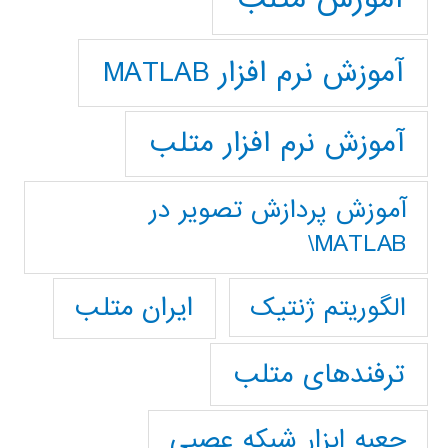
آموزش نرم افزار MATLAB
آموزش نرم افزار متلب
آموزش پردازش تصوير در
MATLAB\
ایران متلب
الگوریتم ژنتیک
ترفندهای متلب
جعبه ابزار شبکه عصبی