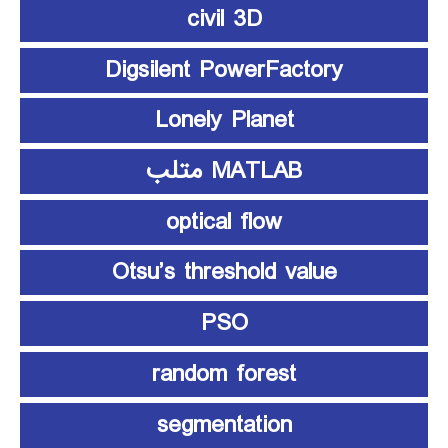
civil 3D
Digsilent PowerFactory
Lonely Planet
MATLAB متلب
optical flow
Otsu’s threshold value
PSO
random forest
segmentation