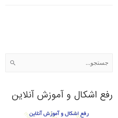
در
پایتون
ج
س
ت
رفع اشکال و آموزش آنلاین
ج
و