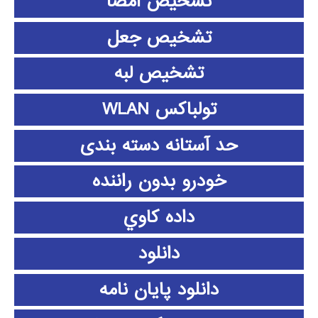
تشخیص امضا
تشخیص جعل
تشخیص لبه
تولباکس WLAN
حد آستانه دسته بندی
خودرو بدون راننده
داده كاوي
دانلود
دانلود پايان نامه