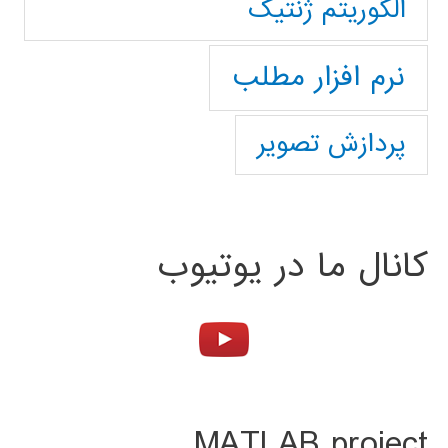
الگوریتم ژنتیک
نرم افزار مطلب
پردازش تصویر
کانال ما در یوتیوب
MATLAB project