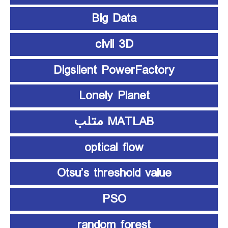
Big Data
civil 3D
Digsilent PowerFactory
Lonely Planet
MATLAB متلب
optical flow
Otsu’s threshold value
PSO
random forest