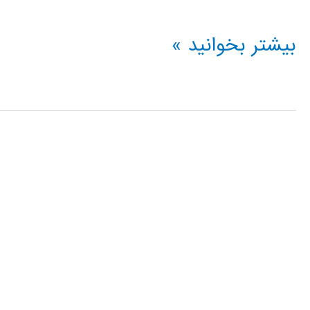
فیلم
بیشتر بخوانید »
آموزشی
simmehanics
در
simulink