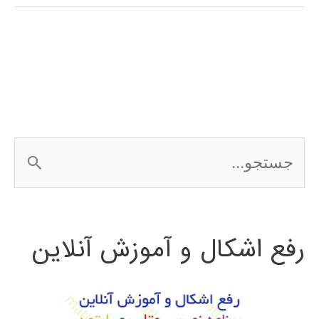
در
متلب
ج
س
ت
رفع اشکال و آموزش آنلاین
ج
و
ب