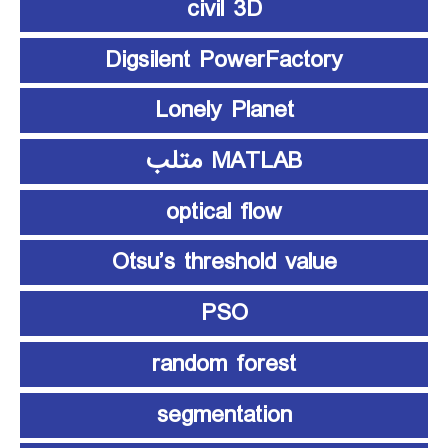
civil 3D
Digsilent PowerFactory
Lonely Planet
MATLAB متلب
optical flow
Otsu’s threshold value
PSO
random forest
segmentation