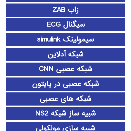
زاب ZAB
سیگنال ECG
سیمولینک simulink
شبکه آدلاین
شبکه عصبی CNN
شبکه عصبی در پایتون
شبکه های عصبی
شبیه ساز شبکه NS2
شبیه سازی مولکولی