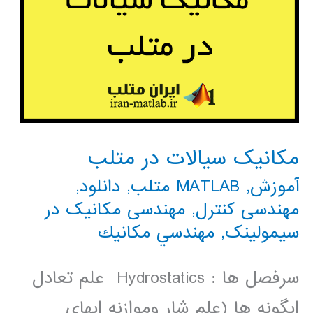
مکانیک سیالات در متلب
آموزش
,
MATLAB متلب
,
دانلود
,
مهندسی کنترل
,
مهندسی مکانیک در
سیمولینک
,
مهندسي مكانيك
سرفصل ها : Hydrostatics علم تعادل
ابگونه ها (علم شار وموازنه ابهای