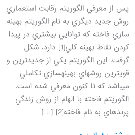
پس از معرفي الگوريتم رقابت استعماري
روش جديد ديگري به نام الگوريتم بهينه
سازي فاخته كه توانايي بيشتري در پيدا
كردن نقاط بهينه كلي[1] دارد، شكل
گرفت. اين الگوريتم يكي از جديدترين و
قويترين روشهاي بهينهسازي تكاملي
ميباشد كه تا كنون معرفي شده است.
الگوريتم فاخته با الهام از روش زندگي
پرندهاي به نام فاخته[2] […]