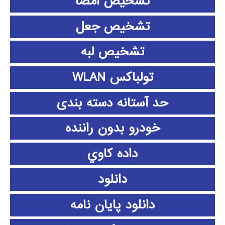
تشخیص امضا
تشخیص جعل
تشخیص لبه
تولباکس WLAN
حد آستانه دسته بندی
خودرو بدون راننده
داده كاوي
دانلود
دانلود پايان نامه