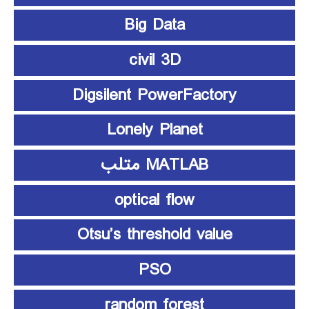
Big Data
civil 3D
Digsilent PowerFactory
Lonely Planet
MATLAB متلب
optical flow
Otsu’s threshold value
PSO
random forest