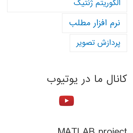
الگوریتم ژنتیک
نرم افزار مطلب
پردازش تصویر
کانال ما در یوتیوب
MATLAB project