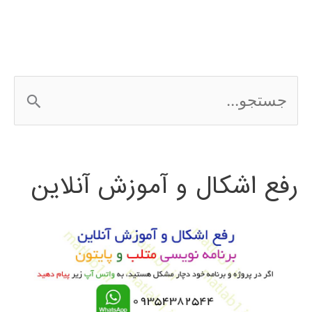
ج
س
ت
رفع اشکال و آموزش آنلاین
ج
و
ب
ر
ا