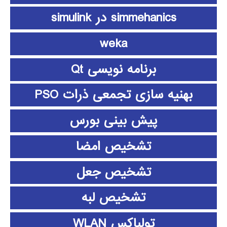
simmehanics در simulink
weka
برنامه نویسی Qt
بهنیه سازی تجمعی ذرات PSO
پیش بینی بورس
تشخیص امضا
تشخیص جعل
تشخیص لبه
تولباکس WLAN