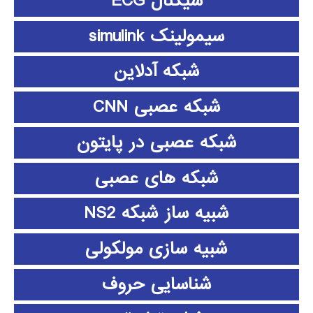
سیگنال ECG
سیمولینک simulink
شبکه آدلاین
شبکه عصبی CNN
شبکه عصبی در پایتون
شبکه های عصبی
شبیه ساز شبکه NS2
شبیه سازی مولکولی
شناسایی حروف