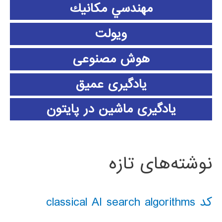
مهندسي مكانيك
ویولت
هوش مصنوعی
یادگیری عمیق
یادگیری ماشین در پایتون
نوشته‌های تازه
کد classical AI search algorithms