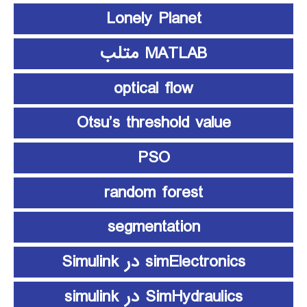
Lonely Planet
MATLAB متلب
optical flow
Otsu’s threshold value
PSO
random forest
segmentation
simElectronics در Simulink
SimHydraulics در simulink