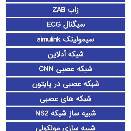
زاب ZAB
سیگنال ECG
سیمولینک simulink
شبکه آدلاین
شبکه عصبی CNN
شبکه عصبی در پایتون
شبکه های عصبی
شبیه ساز شبکه NS2
شبیه سازی مولکولی