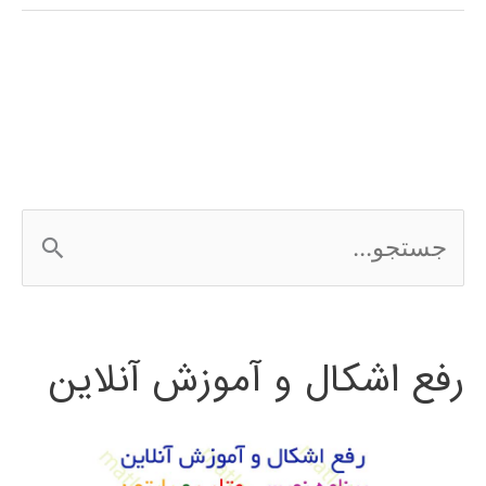
بیولوژی
در
متلب
ج
س
ت
رفع اشکال و آموزش آنلاین
ج
و
ب