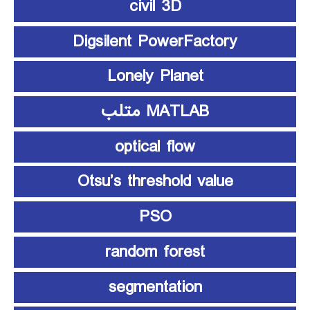
civil 3D
Digsilent PowerFactory
Lonely Planet
MATLAB متلب
optical flow
Otsu’s threshold value
PSO
random forest
segmentation