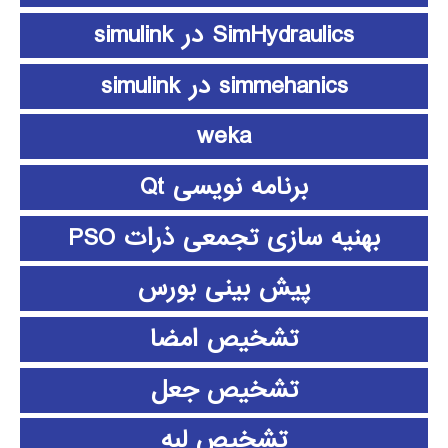
SimHydraulics در simulink
simmehanics در simulink
weka
برنامه نویسی Qt
بهنیه سازی تجمعی ذرات PSO
پیش بینی بورس
تشخیص امضا
تشخیص جعل
تشخیص لبه