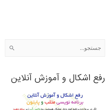
پایتون
ج
س
ت
رفع اشکال و آموزش آنلاین
ج
و
ب