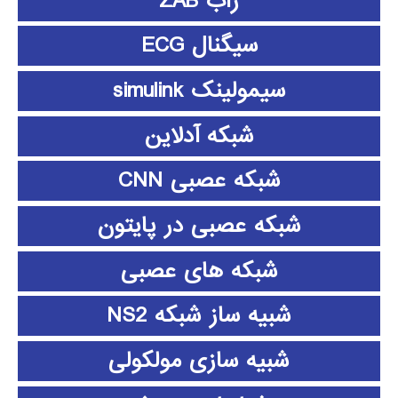
زاب ZAB
سیگنال ECG
سیمولینک simulink
شبکه آدلاین
شبکه عصبی CNN
شبکه عصبی در پایتون
شبکه های عصبی
شبیه ساز شبکه NS2
شبیه سازی مولکولی