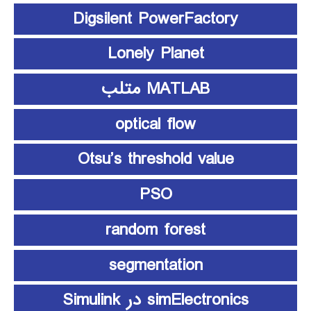
Digsilent PowerFactory
Lonely Planet
MATLAB متلب
optical flow
Otsu’s threshold value
PSO
random forest
segmentation
simElectronics در Simulink