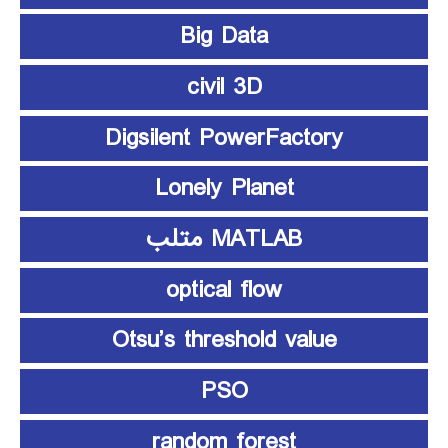
Big Data
civil 3D
Digsilent PowerFactory
Lonely Planet
MATLAB متلب
optical flow
Otsu’s threshold value
PSO
random forest