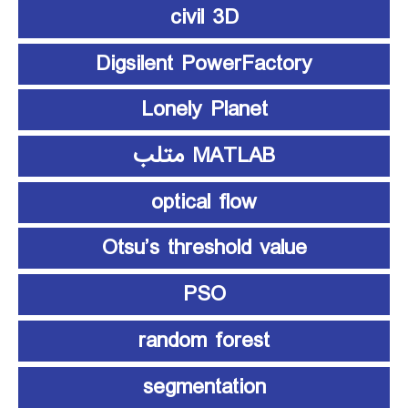
civil 3D
Digsilent PowerFactory
Lonely Planet
MATLAB متلب
optical flow
Otsu’s threshold value
PSO
random forest
segmentation