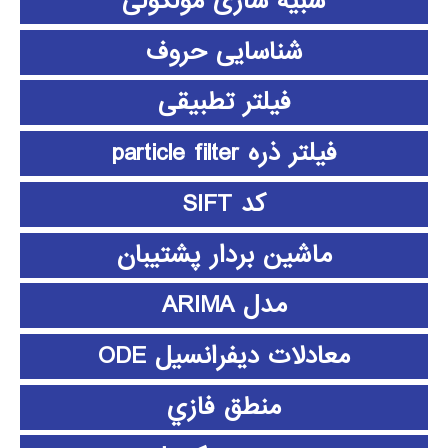
شبیه سازی مولکولی
شناسایی حروف
فیلتر تطبیقی
فیلتر ذره particle filter
کد SIFT
ماشین بردار پشتیبان
مدل ARIMA
معادلات دیفرانسیل ODE
منطق فازي