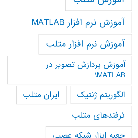
آموزش نرم افزار MATLAB
آموزش نرم افزار متلب
آموزش پردازش تصوير در
MATLAB\
ایران متلب
الگوریتم ژنتیک
ترفندهای متلب
جعبه ابزار شبکه عصبی