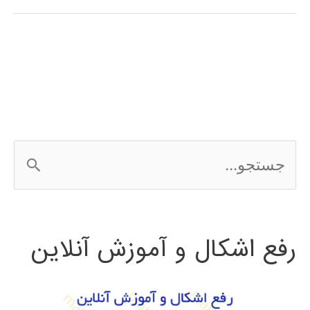
simulink
(عمومی)
ج
س
ت
رفع اشکال و آموزش آنلاین
ج
و